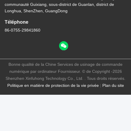
communauté Guixiang, sous-district de Guanlan, district de
Longhua, ShenZhen, GuangDong
Téléphone
86-0755-29841860
Bonne qualité de la Chine Services de usinage de commande
numérique par ordinateur Fournisseur. © de Copyright -2026
Shenzhen Xinfuhong Technology Co., Ltd. . Tous droits réservés.
Politique en matière de protection de la vie privée
|
Plan du site