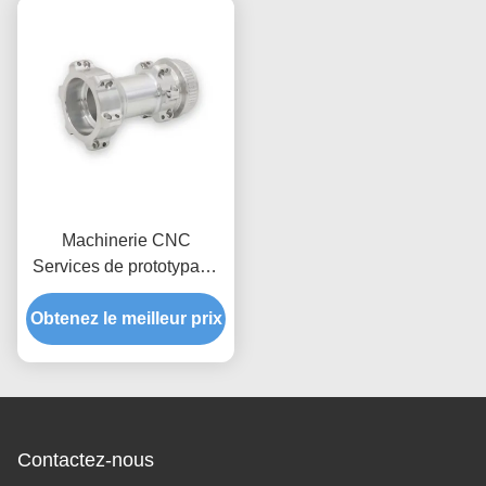
Outillage
Personnalisation de
fixations Certification ISO
9001 Services de
prototypage rapide
Machinerie CNC
Services de prototypage
rapide Pièces métalliques
Obtenez le meilleur prix
usinées CNC
Contactez-nous