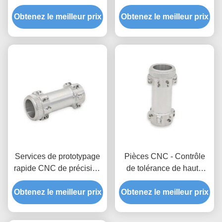
Parties métalliques sur
Obtenez le meilleur prix
Obtenez le meilleur prix
mesure Anodisation
Polissage Traitement
thermique
Services de prototypage
Pièces CNC - Contrôle
rapide CNC de précision
de tolérance de haute
Tolérance personnalisée
précision (±0,005 mm)
Différents choix de finition
Obtenez le meilleur prix
Obtenez le meilleur prix
Services OEM
personnalisés Formation
de surface complexe