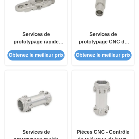
Services de
Services de
prototypage rapide
prototypage CNC de
CNC avancés
précision XFH Parties
Obtenez le meilleur prix
Obtenez le meilleur prix
métalliques sur mesure
Anodisation Polissage
Traitement thermique
Services de
Pièces CNC - Contrôle