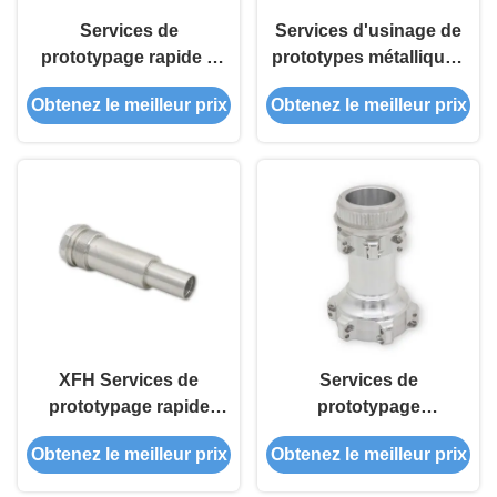
Services de
Services d'usinage de
prototypage rapide à
prototypes métalliques
grande vitesse
sur mesure Polissage
Obtenez le meilleur prix
Obtenez le meilleur prix
personnalisés avec
de miroirs finition
traitement thermique
anodisée lisse
XFH Services de
Services de
prototypage rapide
prototypage
Aluminium acier
d'aluminium CNC
Obtenez le meilleur prix
Obtenez le meilleur prix
inoxydable laiton
Parties anodisées en
anodisé finition mate
acier inoxydable