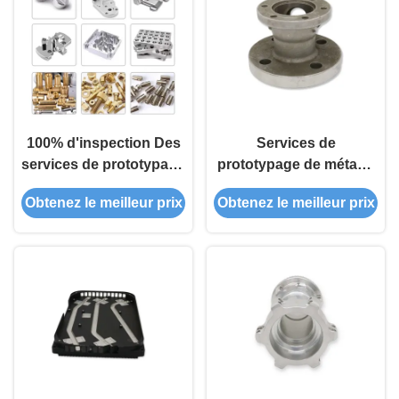
100% d'inspection Des
Services de
services de prototypage
prototypage de métaux
rapide
CNC de précision
Obtenez le meilleur prix
Obtenez le meilleur prix
Pièces anodisées en
acier inoxydable