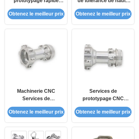
prototypage rapide
de tolérance de haute
CNC de précision
précision (±0,005 mm)
Obtenez le meilleur prix
Obtenez le meilleur prix
Tolérance
Services OEM
personnalisée
personnalisés
Différents choix de
Formation de surface
finition
complexe Outillage
Personnalisation de
fixations Certification
ISO 9001 Services de
prototypage rapide
Machinerie CNC
Services de
Services de
prototypage CNC
prototypage rapide
rapide Parties usinées
Obtenez le meilleur prix
Obtenez le meilleur prix
Pièces métalliques
de précision avec
usinées CNC
finition anodisée
normalisée