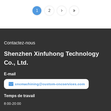
polissée
Machining de précision
1
2
Contactez-nous
Shenzhen Xinfuhong Technology
Co., Ltd.
E-mail
cncmachining@custom-cncservices.com
Temps de travail
8:00-20:00