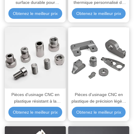
surface durable pour
thermique personnalisé de
applications industrielles
trempe, revenu et recuit pour
Obtenez le meilleur prix
Obtenez le meilleur prix
offrant résistance à la
une performance améliorée
corrosion et longévité accrue
des matériaux
des matériaux
Pièces d'usinage CNC en
Pièces d'usinage CNC en
plastique résistant à la
plastique de précision légère
corrosion, légères et de
fabriquées sur mesure pour
Obtenez le meilleur prix
Obtenez le meilleur prix
haute précision, destinées
l'automobile et la robotique
aux applications
aérospatiales et médicales