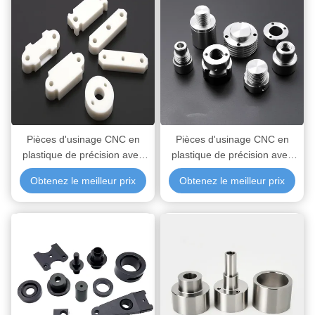
Pièces d'usinage CNC en
Pièces d'usinage CNC en
plastique de précision avec
plastique de précision avec
façonnage de surface
une tolérance de ±0,01 mm
Obtenez le meilleur prix
Obtenez le meilleur prix
complexe et usinage de trous
et une finition de surface de
fins
Ra 0,8 μm pour les
applications industrielles