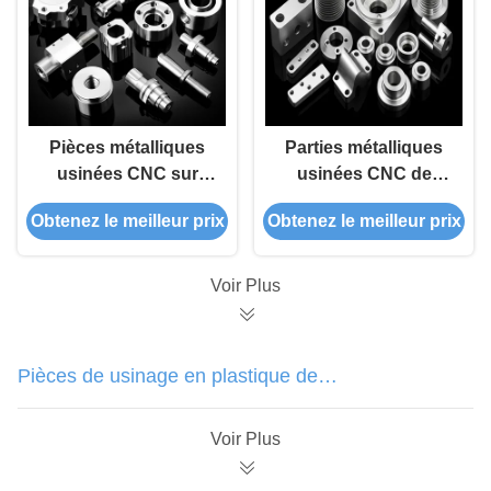
Pièces métalliques
Parties métalliques
usinées CNC sur
usinées CNC de
mesure de haute
haute précision et
Obtenez le meilleur prix
Obtenez le meilleur prix
précision en acier
durables sur mesure
inoxydable pour
pour les applications
applications
industrielles
Voir Plus
industrielles
Pièces de usinage en plastique de
commande numérique par
Voir Plus
ordinateur