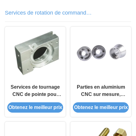
Services de rotation de commande
numérique par ordinateur
Services de tournage
Parties en aluminium
CNC de pointe pour
CNC sur mesure,
les alliages d'acier
usinées de précision
Obtenez le meilleur prix
Obtenez le meilleur prix
dans la plupart des
pour la fabrication de
industries
tuyaux