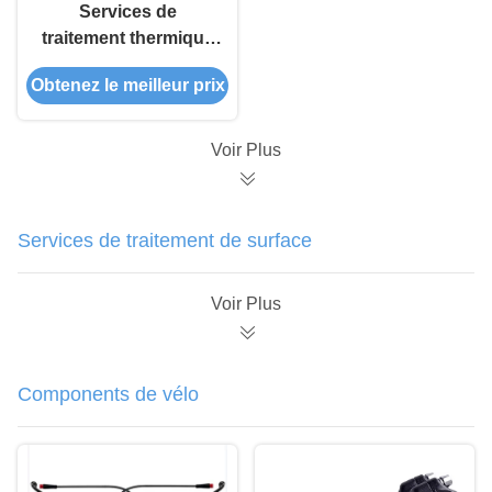
Services de
traitement thermique
par étanchéité à
Obtenez le meilleur prix
l'huile et à l'eau pour
un renforcement
optimal de la
Voir Plus
microstructure
Services de traitement de surface
Voir Plus
Components de vélo