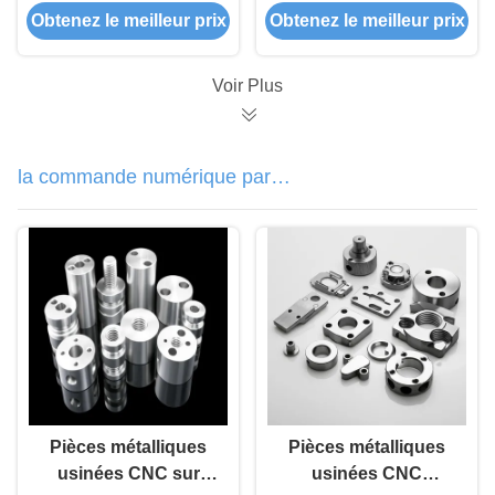
Obtenez le meilleur prix
Obtenez le meilleur prix
fabrication OEM,
miroir
conception sur
mesure, assurance
Voir Plus
qualité constante,
usinage intégré multi-
processus
la commande numérique par
ordinateur a usiné des pièces en
métal
Pièces métalliques
Pièces métalliques
usinées CNC sur
usinées CNC