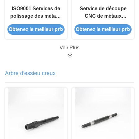
ISO9001 Services de
Service de découpe
polissage des métaux
CNC de métaux
en acier inoxydable
anodisés de précision
Obtenez le meilleur prix
Obtenez le meilleur prix
pour l'industrie
avec des techniciens
automobile
qualifiés
Voir Plus
Arbre d'essieu creux