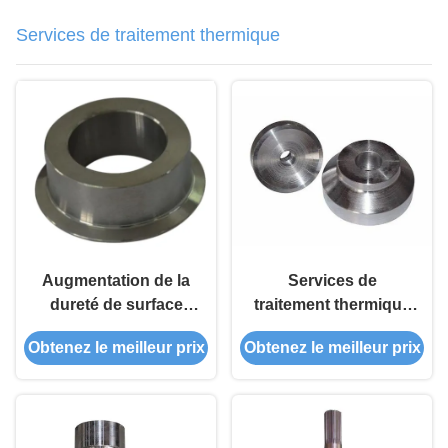
Services de traitement thermique
Augmentation de la
Services de
dureté de surface
traitement thermique
Normalement les
des métaux à haute
Obtenez le meilleur prix
Obtenez le meilleur prix
pièces de traitement
dureté de surface
thermique avec une
dans une atmosphère
microstructure
contrôlée
homogène