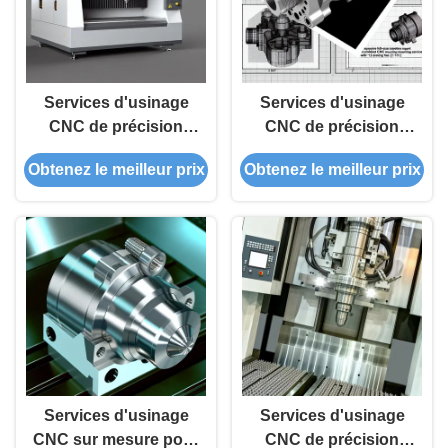
Services d'usinage
Services d'usinage
CNC de précision
CNC de précision
pour pièces de
pour pièces de
Obtenez le meilleur prix
Obtenez le meilleur prix
pompes à vannes ±
pompes à vannes
0,1 mm
avec inspection
complète
Services d'usinage
Services d'usinage
CNC sur mesure pour
CNC de précision