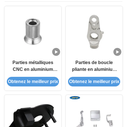
Parties métalliques
Parties de boucle
CNC en aluminium
pliante en aluminium
Production continue
usinées à la CNC
Obtenez le meilleur prix
Obtenez le meilleur prix
24 heures sur 24, 7
OEM de précision
jours sur 7,
pour vélos et
Fabrication sur
scooters pliants
mesure, dessins
techniques, soutien
technique après-
vente