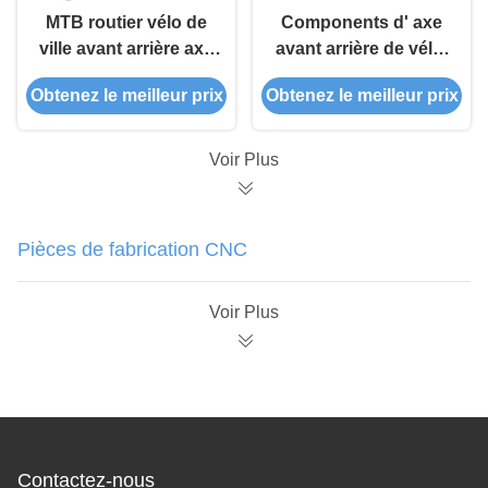
MTB routier vélo de
Components d' axe
ville avant arrière axe
avant arrière de vélo,
de vélo pour les
E Bike Wheel Hub
Obtenez le meilleur prix
Obtenez le meilleur prix
composants de
pour la ville de la
moyeu de roue
route MTB
Voir Plus
Pièces de fabrication CNC
Voir Plus
Contactez-nous