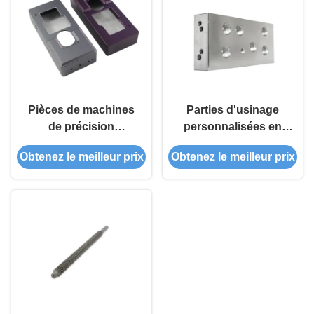
Pièces de machines
Parties d'usinage
de précision
personnalisées en
personnalisées en
acier inoxydable
Obtenez le meilleur prix
Obtenez le meilleur prix
aluminium anodisé
haute précision
pour le secteur
médical / électronique