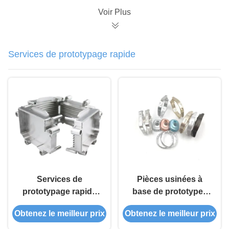
vélos Vélos
Voir Plus
Ventilateurs E-
scooters
Services de prototypage rapide
Services de
Pièces usinées à
prototypage rapide
base de prototypes
pour la coulée sous
rapides CNC de haute
Obtenez le meilleur prix
Obtenez le meilleur prix
pression en
précision pour
aluminium de l'usine
l'industrie automobile