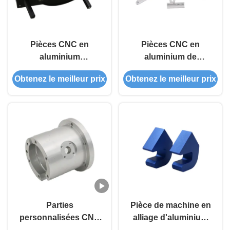
Pièces CNC en
Pièces CNC en
aluminium
aluminium de
professionnelles avec
précision avec
Obtenez le meilleur prix
Obtenez le meilleur prix
anodisation et
outillage
anodisation dure,
personnalisé, finition
nickel et chrome,
anodisée et rugosité
inspection IPQC,
de surface de Ra 0,2
système de qualité
μm
certifié ISO 9001
Parties
Pièce de machine en
personnalisées CNC
alliage d'aluminium
en aluminium -
anodisé avec finition