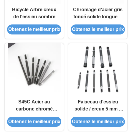
Bicycle Arbre creux
Chromage d'acier gris
de l'essieu sombre
foncé solide longueur
Gary longueur
d'essieu
Obtenez le meilleur prix
Obtenez le meilleur prix
personnalisée Arbre
personnalisée
de l'essieu
S45C Acier au
Faisceau d'essieu
carbone chromé
solide / creux 5 mm 6
Arbre creux solide
mm 12 mm 15 mm
Obtenez le meilleur prix
Obtenez le meilleur prix
pour vélo
Diamètre
intermédiaire Pour