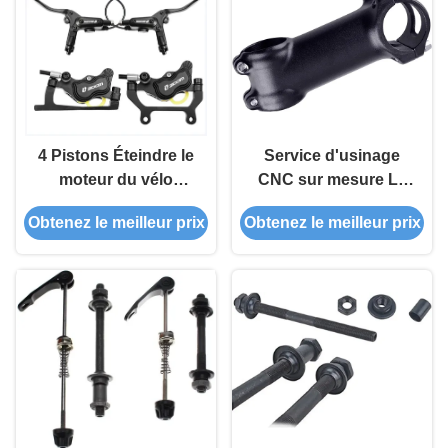
4 Pistons Éteindre le
Service d'usinage
moteur du vélo
CNC sur mesure Le
Système de freinage
sablage noir pour les
Obtenez le meilleur prix
Obtenez le meilleur prix
hydraulique Matériau
pièces de la tige de
en aluminium
vélo