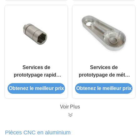
CNC de Shenzhen
Services de
Services de
prototypage rapide
prototypage de métal
CNC personnalisé
CNC de précision en
Obtenez le meilleur prix
Obtenez le meilleur prix
avec une tolérance de
aluminium en acier
précision de 0,1 mm à
inoxydable en laiton
0,001 mm
Voir Plus
Pièces CNC en aluminium