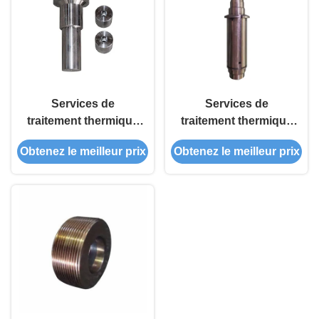
Services de
Services de
traitement thermique
traitement thermique
des alliages d'acier
à atmosphère
Obtenez le meilleur prix
Obtenez le meilleur prix
Stable dimensionnel
contrôlée adaptés
avec une surface
aux usages
accrue
industriels