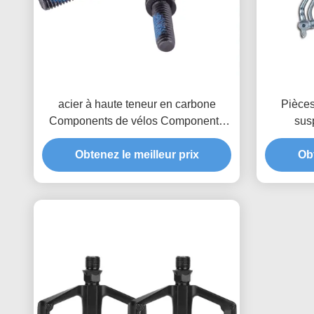
acier à haute teneur en carbone
Pièces
Components de vélos Components
sus
de vélos Boulons de montage de rotor
Obtenez le meilleur prix
de vélo
Obt