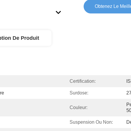
Obtenez Le Meille
ption De Produit
Certification:
I
re
Surdose:
27
Pe
Couleur:
50
Suspension Ou Non:
D