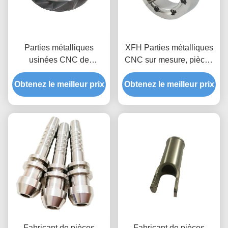
Parties métalliques
XFH Parties métalliques
usinées CNC de
CNC sur mesure, pièces
précision avec capacité
d' acier usinées CNC
Obtenez le meilleur prix
d'usinage / finition de
Obtenez le meilleur prix
avec une rugosité de
surface lisse
surface de 0,1
Fabricant de pièces
Fabricant de pièces