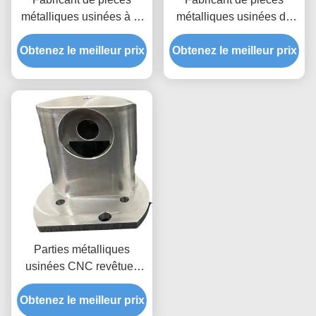
métalliques usinées à la
métalliques usinées de
commande numérique
précision sur mesure
Obtenez le meilleur prix
par commande
Obtenez le meilleur prix
avec finition ultra lisse
numérique en zinc nickel
chrome Ra 0,8 - 0,1
Finition de surface
Parties métalliques
usinées CNC revêtues
d'un revêtement de
Obtenez le meilleur prix
puissance