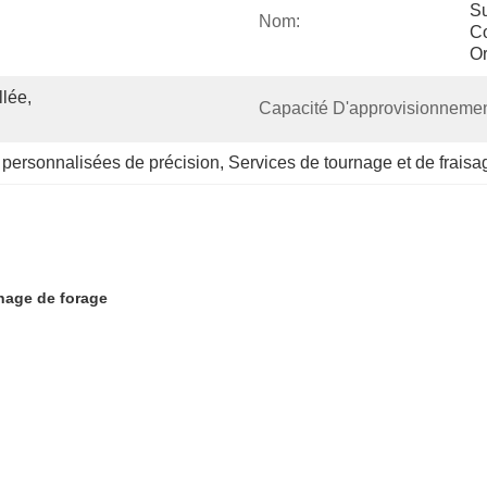
S
Nom:
C
Or
lée, 
Capacité D'approvisionnemen
personnalisées de précision
, 
Services de tournage et de frai
nage de forage