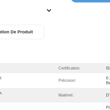
ption De Produit
Certification:
I
 
0.
Précision:
Be
, 
Matériel:
D'
Pi