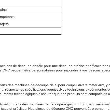
rains
ompétents
rojets
chines de découpe de tôle pour une découpe précise et efficace des mé
 CNC peuvent être personnalisées pour répondre à vos besoins spécif
ns des machines de découpe de fil pour couper divers matériaux, y com
final respecte les spécifications requisesNos techniciens expérimentés 
cuments technologiques s'assurer que nos produits sont compatibles a
isation dans des machines de découpe à gaz pour couper divers matéria
isses et précises. Nos pièces de découpe CNC peuvent être personnali